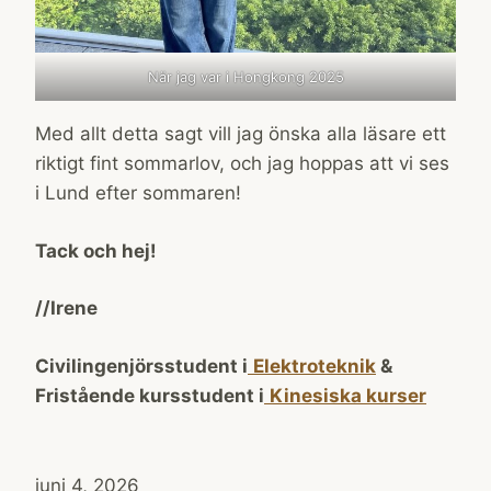
När jag var i Hongkong 2025
Med allt detta sagt vill jag önska alla läsare ett
riktigt fint sommarlov, och jag hoppas att vi ses
i Lund efter sommaren!
Tack och hej!
//Irene
Civilingenjörsstudent i
Elektroteknik
&
Fristående kursstudent i
Kinesiska kurser
juni 4, 2026