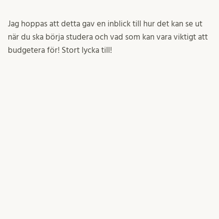
Jag hoppas att detta gav en inblick till hur det kan se ut
när du ska börja studera och vad som kan vara viktigt att
budgetera för! Stort lycka till!
Tjolahopp!
/Nicole, student
november 13, 2025
nicoler
Inlägget postades i
Studentliv