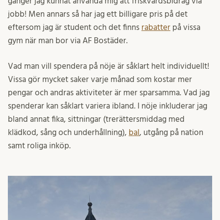
gånger jag kunnat använda mig att friskvårdsbidrag via
jobb! Men annars så har jag ett billigare pris på det
eftersom jag är student och det finns
rabatter
på vissa
gym när man bor via AF Bostäder.
Vad man vill spendera på nöje är såklart helt individuellt!
Vissa gör mycket saker varje månad som kostar mer
pengar och andras aktiviteter är mer sparsamma. Vad jag
spenderar kan såklart variera ibland. I nöje inkluderar jag
bland annat fika, sittningar (trerättersmiddag med
klädkod, sång och underhållning),
bal
, utgång på nation
samt roliga inköp.