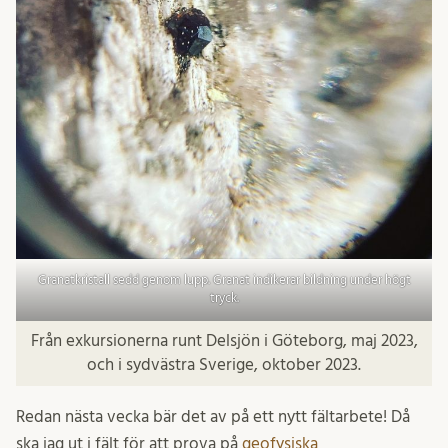
Granatkristall sedd genom lupp. Granat indikerar bildning under högt
tryck.
Från exkursionerna runt Delsjön i Göteborg, maj 2023,
och i sydvästra Sverige, oktober 2023.
Redan nästa vecka bär det av på ett nytt fältarbete! Då
ska jag ut i fält för att prova på
geofysiska