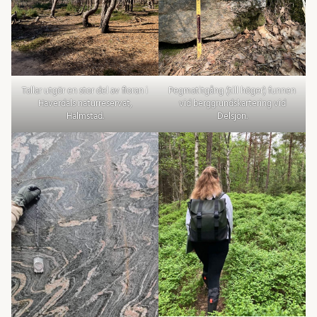
Tallar utgör en stor del av floran i
Pegmatitgång (till höger) funnen
Haverdals naturreservat,
vid berggrundskartering vid
Halmstad.
Delsjön.