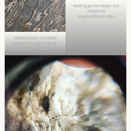
Vandring genom skogen runt
Delsjön vid
berggrundskarteringen.
Veckstrukturer i metamorf
bergart som utgör en del av
Idefjordenterrängen.