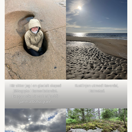
Här sitter jag i en glacialt skapad
Kustlinjen utmed Haverdal,
jättegryta i Ramsvikslandet.
Halmstad.
Berggrunden är ca 1 miljard år
gammal bohusgranit.