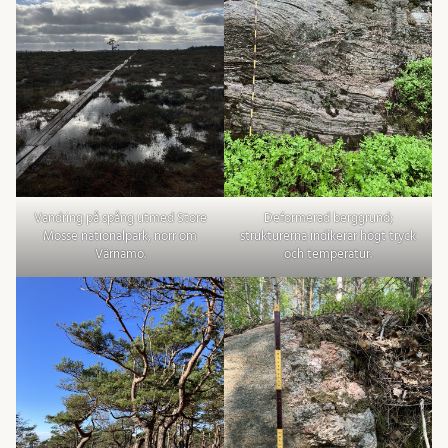
Vandring på spång utmed Store
Deformerad berggrund;
Mosse nationalpark, norr om
strukturerna indikerar högt tryck
Värnamo.
och temperatur.