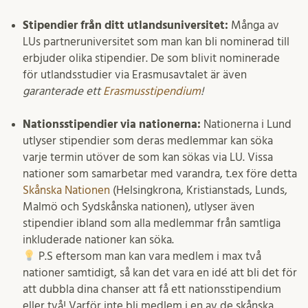
Stipendier från ditt utlandsuniversitet:
Många av
LUs partneruniversitet som man kan bli nominerad till
erbjuder olika stipendier. De som blivit nominerade
för utlandsstudier via Erasmusavtalet är även
garanterade ett
Erasmusstipen
dium
!
Nationsstipendier via nationerna:
Nationerna i Lund
utlyser stipendier som deras medlemmar kan söka
varje termin utöver de som kan sökas via LU. Vissa
nationer som samarbetar med varandra, t.ex före detta
Skånska Nationen
(Helsingkrona, Kristianstads, Lunds,
Malmö och Sydskånska nationen), utlyser även
stipendier ibland som alla medlemmar från samtliga
inkluderade nationer kan söka.
P.S eftersom man kan vara medlem i max två
nationer samtidigt, så kan det vara en idé att bli det för
att dubbla dina chanser att få ett nationsstipendium
eller två! Varför inte bli medlem i en av de skånska