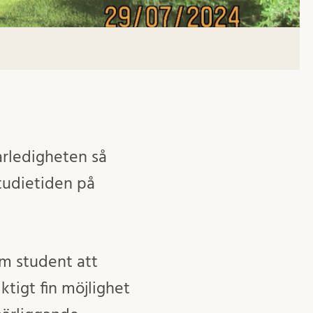
arledigheten så
tudietiden på
om student att
tigt fin möjlighet