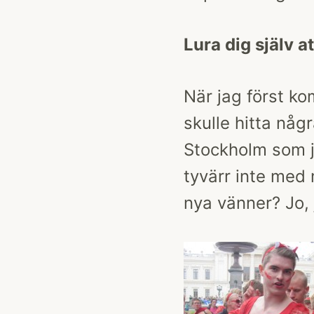
Lura dig själv at
När jag först kom
skulle hitta nå
Stockholm som j
tyvärr inte med m
nya vänner? Jo, 