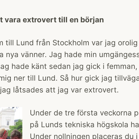
t vara extrovert till en början
 till Lund från Stockholm var jag orolig 
gra nya vänner. Jag hade min umgängess
ag hade känt sedan jag gick i femman,
ig ner till Lund. Så hur gick jag tillväga
jag låtsades att jag var extrovert.
Under de tre första veckorna 
på Lunds tekniska högskola har
Under nollningen placeras du i