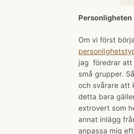
Personligheten
Om vi först börj
personlighetsty
jag föredrar at
små grupper. Så 
och svårare att 
detta bara gälle
extrovert som he
annat inlägg frå
anpassa mig efte