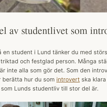
el av studentlivet som intr
å en student i Lund tänker du med störs
tåtriktad och festglad person. Många s
är inte alla som gör det. Som den intro
ör berätta hur du som
introvert
ska klara 
som Lunds studentliv till stor del är.