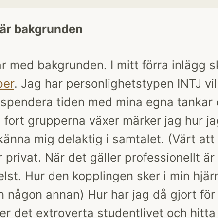
 är bakgrunden
ar med bakgrunden. I mitt förra inlägg 
per
. Jag har personlighetstypen INTJ vil
t spendera tiden med mina egna tankar e
fort grupperna växer märker jag hur ja
känna mig delaktig i samtalet. (Värt att
r privat. När det gäller professionellt ä
lst. Hur den kopplingen sker i min hjärna
n någon annan) Hur har jag då gjort för
r det extroverta studentlivet och hitt