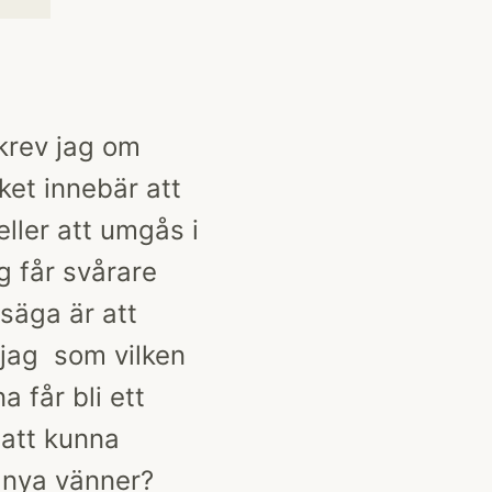
skrev jag om
ket innebär att
ller att umgås i
g får svårare
 säga är att
r jag som vilken
 får bli ett
 att kunna
a nya vänner?