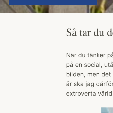
Så tar du d
När du tänker p
på en social, u
bilden, men det 
är ska jag därf
extroverta värld 