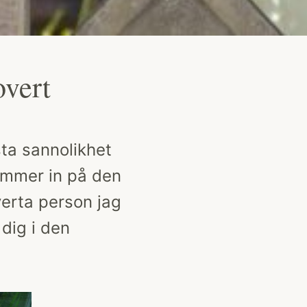
overt
ta sannolikhet
tämmer in på den
verta person jag
dig i den