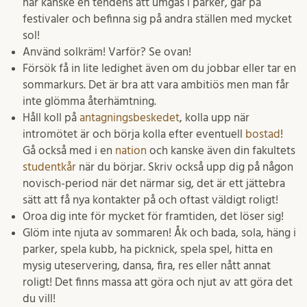
har kanske en tendens att umgås i parker, går på
festivaler och befinna sig på andra ställen med mycket
sol!
Använd solkräm! Varför? Se ovan!
Försök få in lite ledighet även om du jobbar eller tar en
sommarkurs. Det är bra att vara ambitiös men man får
inte glömma återhämtning.
Håll koll på
antagningsbeskedet
, kolla upp när
intromötet är och börja kolla efter eventuell
bostad
!
Gå också med i en
nation
och kanske även din fakultets
studentkår
när du börjar. Skriv också upp dig på någon
novisch-period när det närmar sig, det är ett jättebra
sätt att få nya kontakter på och oftast väldigt roligt!
Oroa dig inte för mycket för framtiden, det löser sig!
Glöm inte njuta av sommaren! Åk och bada, sola, häng i
parker, spela kubb, ha picknick, spela spel, hitta en
mysig uteservering, dansa, fira, res eller nått annat
roligt! Det finns massa att göra och njut av att göra det
du vill!