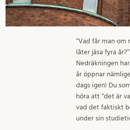
“Vad får man om ma
låter jäsa fyra år
Nedräkningen har 
år öppnar nämlige
dags igen! Du som
höra att “det är v
vad det faktiskt 
under sin studieti