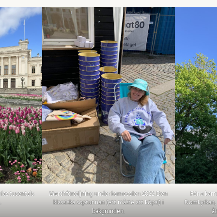
las tusentals
Merchförsäljning under karnevalen 2022. Den
Förra kar
.
klassiska soptunnan (ett måste att köpa!) i
Domkyrkan, 
bakgrunden.
åt