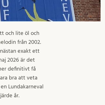
t och lite öl och
melodin från 2002.
 nästan exakt ett
maj 2026 är det
r definitivt få
vara bra att veta
t en Lundakarneval
järde år.