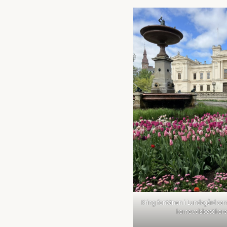
Kring fontänen i Lundagård sam
karnevalsbesökare