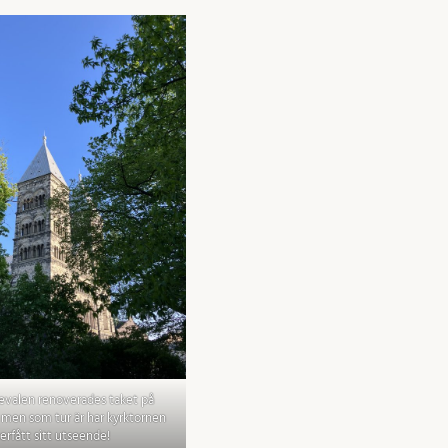
nevalen renoverades taket på
men som tur är har kyrktornen
erfått sitt utseende!