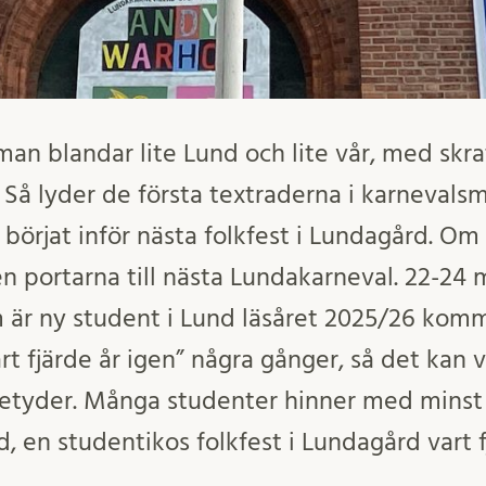
n blandar lite Lund och lite vår, med skrat
?” Så lyder de första textraderna i karnevals
börjat inför nästa folkfest i Lundagård. Om
n portarna till nästa Lundakarneval. 22-24 
 är ny student i Lund läsåret 2025/26 komme
art fjärde år igen” några gånger, så det kan 
betyder. Många studenter hinner med mins
d, en studentikos folkfest i Lundagård vart f