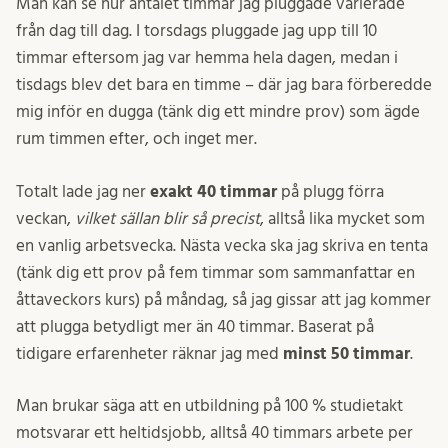
Man kan se hur antalet timmar jag pluggade varierade
från dag till dag. I torsdags pluggade jag upp till 10
timmar eftersom jag var hemma hela dagen, medan i
tisdags blev det bara en timme – där jag bara förberedde
mig inför en dugga (tänk dig ett mindre prov) som ägde
rum timmen efter, och inget mer.
Totalt lade jag ner
exakt 40 timmar
på plugg förra
veckan,
vilket sällan blir så precist
, alltså lika mycket som
en vanlig arbetsvecka. Nästa vecka ska jag skriva en tenta
(tänk dig ett prov på fem timmar som sammanfattar en
åttaveckors kurs) på måndag, så jag gissar att jag kommer
att plugga betydligt mer än 40 timmar. Baserat på
tidigare erfarenheter räknar jag med
minst 50 timmar
.
Man brukar säga att en utbildning på 100 % studietakt
motsvarar ett heltidsjobb, alltså 40 timmars arbete per