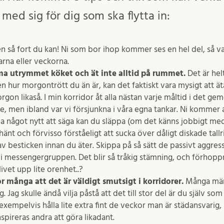
 med sig för dig som ska flytta in:
en så fort du kan! Ni som bor ihop kommer ses en hel del, så var
rna eller veckorna.
utrymmet köket och ät inte alltid på rummet.
Det är hel
n hur morgontrött du än är, kan det faktiskt vara mysigt att ä
gon likaså. I min korridor åt alla nästan varje måltid i det g
 men ibland var vi försjunkna i våra egna tankar. Ni kommer att
 ha något nytt att säga kan du släppa (om det känns jobbigt med
t hänt och förvisso förståeligt att sucka över dåligt diskade tal
lja av besticken innan du äter. Skippa på så sätt de passivt aggre
 messengergruppen. Det blir så tråkig stämning, och förhoppn
ivet upp lite orenhet..?
r många att det är väldigt smutsigt i korridorer.
Många män
 Jag skulle ändå vilja påstå att det till stor del är du själv s
empelvis hålla lite extra fint de veckor man är städansvarig,
nspireras andra att göra likadant.