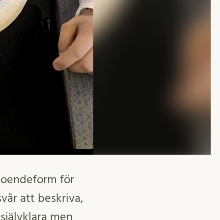
g boendeform för
vår att beskriva,
 självklara men