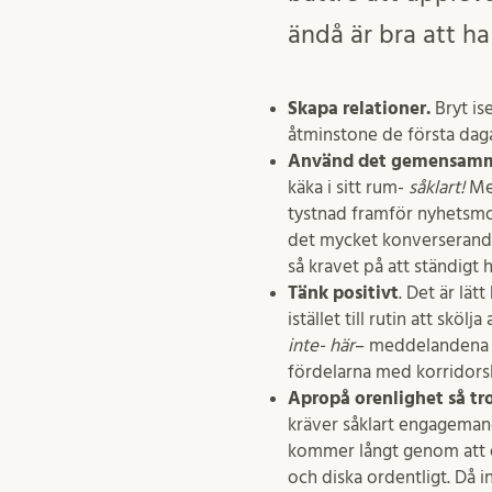
ändå är bra att ha
Skapa relationer.
Bryt is
åtminstone de första daga
Använd det gemensamma 
käka i sitt rum-
såklart!
Me
tystnad framför nyhetsmor
det mycket konverserande,
så kravet på att ständigt
Tänk positivt
. Det är lät
istället till rutin att skö
inte- här
– meddelandena i
fördelarna med korridorsl
Apropå orenlighet så tro
kräver såklart engagemang.
kommer långt genom att ex
och diska ordentligt. Då i