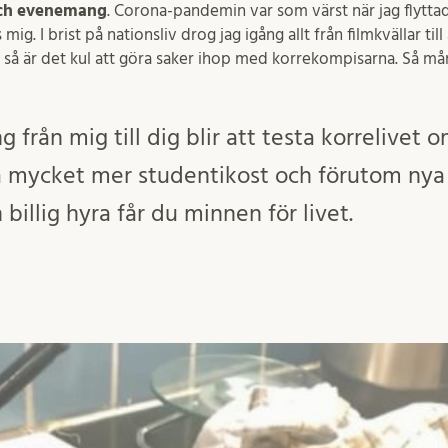
 och evenemang
. Corona-pandemin var som värst när jag flyttade
 mig. I brist på nationsliv drog jag igång allt från filmkvällar t
 så är det kul att göra saker ihop med korrekompisarna. Så må
 från mig till dig blir att testa korrelivet 
så mycket mer studentikost och förutom nya
billig hyra får du minnen för livet.