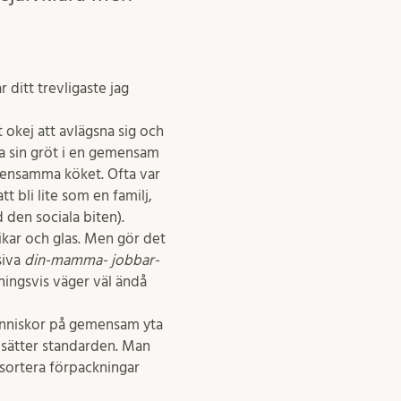
 ditt trevligaste jag
t okej att avlägsna sig och
ta sin gröt i en gemensam
emensamma köket. Ofta var
 bli lite som en familj,
 den sociala biten).
lrikar och glas. Men gör det
ssiva
din-mamma- jobbar-
ingsvis väger väl ändå
niskor på gemensam yta
om sätter standarden. Man
 sortera förpackningar