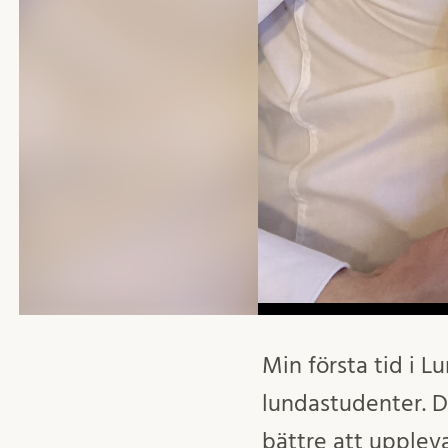
Min första tid i L
lundastudenter. D
bättre att upplev