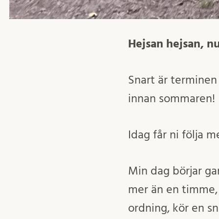
Hejsan hejsan, n
Snart är terminen 
innan sommaren!
Idag får ni följa 
Min dag börjar gan
mer än en timme, d
ordning, kör en s