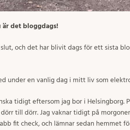
u är det bloggdags!
slut, och det har blivit dags för ett sista b
med under en vanlig dag i mitt liv som elekt
ska tidigt eftersom jag bor i Helsingborg. P
örr till dörr. Jag vaknar tidigt på morgonen
nabb fit check, och lämnar sedan hemmet fö