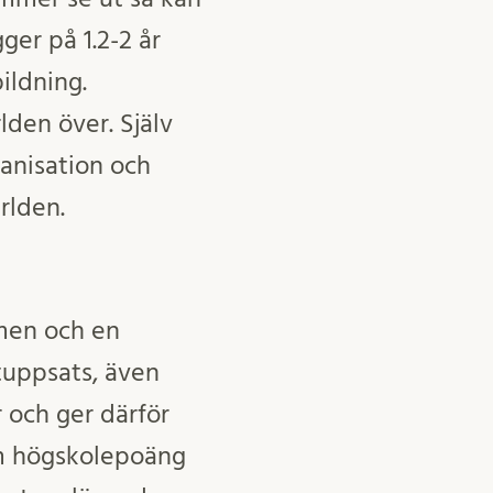
gger på 1.2-2 år
ildning.
lden över. Själv
ganisation och
rlden.
men och en
tuppsats, även
 och ger därför
om högskolepoäng