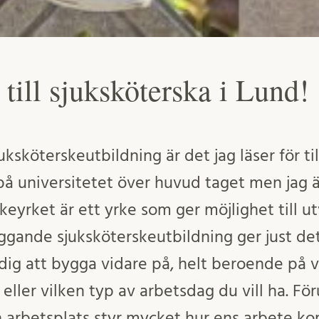
 till sjuksköterska i Lund!
sköterskeutbildning är det jag läser för til
på universitetet över huvud taget men jag ä
keyrket är ett yrke som ger möjlighet till utv
ggande sjuksköterskeutbildning ger just det
 dig att bygga vidare på, helt beroende på 
ller vilken typ av arbetsdag du vill ha. Fö
arbetsplats styr mycket hur ens arbete ko