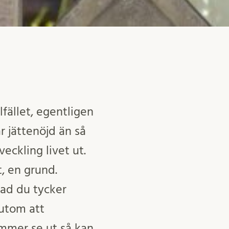
lfället, egentligen
r jättenöjd än så
eckling livet ut.
, en grund.
vad du tycker
rutom att
mmer se ut så kan