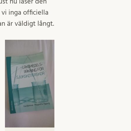
just nu läser den
vi inga officiella
 är väldigt långt.