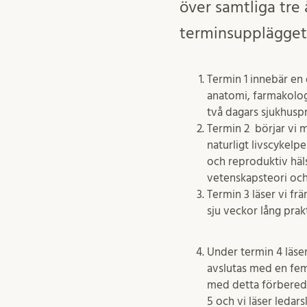
över samtliga tre 
terminsupplägget
Termin 1 innebär en 
anatomi, farmakolog
två dagars sjukhuspr
Termin 2 börjar vi 
naturligt livscykelp
och reproduktiv hälsa
vetenskapsteori och 
Termin 3 läser vi fr
sju veckor lång prak
Under termin 4 läser
avslutas med en fem 
med detta förberede
5 och vi läser leda