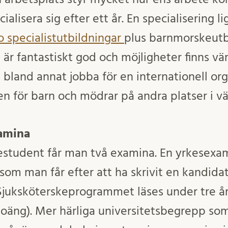
ialisera sig efter ett år. En specialisering li
io specialistutbildningar
plus barnmorskeutb
r fantastiskt god och möjligheter finns vär
en bland annat jobba för en internationell or
en för barn och mödrar på andra platser i vä
xamina
estudent får man två examina. En yrkesexa
om man får efter att ha skrivit en kandida
 Sjuksköterskeprogrammet läses under tre år
poäng). Mer härliga universitetsbegrepp s