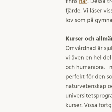
finns
här
! Dessa t
fjärde. Vi läser vi
lov som på gymnas
Kurser och allmä
Omvårdnad är sju
vi även en hel d
och humaniora. I
perfekt för den s
naturvetenskap o
universitetsprog
kurser. Vissa fort