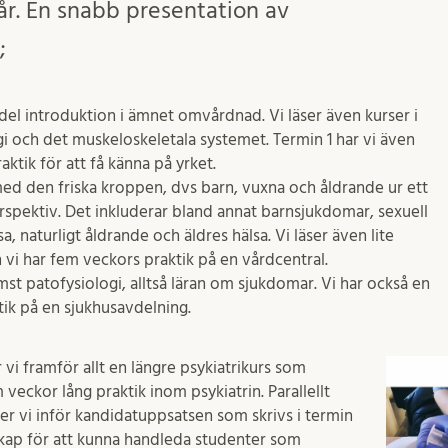
år. En snabb presentation av
;
del introduktion i ämnet omvårdnad. Vi läser även kurser i
i och det muskeloskeletala systemet. Termin 1 har vi även
aktik för att få känna på yrket.
med den friska kroppen, dvs barn, vuxna och åldrande ur ett
erspektiv. Det inkluderar bland annat barnsjukdomar, sexuell
, naturligt åldrande och äldres hälsa. Vi läser även lite
vi har fem veckors praktik på en vårdcentral.
ämst patofysiologi, alltså läran om sjukdomar. Vi har också en
tik på en sjukhusavdelning.
 vi framför allt en längre psykiatrikurs som
veckor lång praktik inom psykiatrin. Parallellt
r vi inför kandidatuppsatsen som skrivs i termin
rskap för att kunna handleda studenter som