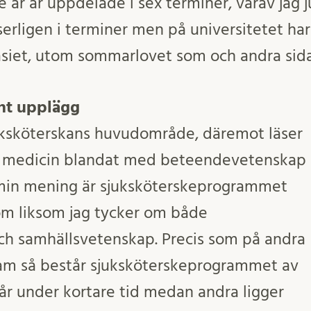
re år är uppdelade i sex terminer, varav jag 
sserligen i terminer men på universitetet har 
iet, utom sommarlovet som och andra sidan
nt upplägg
ksköterskans huvudområde, däremot läser
el medicin blandat med beteendevetenskap
 min mening är sjuksköterskeprogrammet
om liksom jag tycker om både
ch samhällsvetenskap. Precis som på andra
ram så består sjuksköterskeprogrammet av
går under kortare tid medan andra ligger