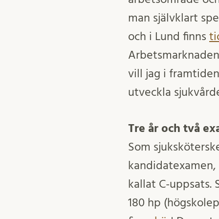
man självklart spec
och i Lund finns
t
Arbetsmarknaden ä
vill jag i framtid
utveckla sjukvård
Tre år och två e
Som sjukskötersk
kandidatexamen, s
kallat C-uppsats.
180 hp (högskole