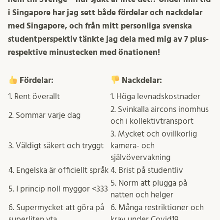
i Singapore har jag sett både fördelar och nackdelar
med Singapore, och från mitt personliga svenska
studentperspektiv tänkte jag dela med mig av 7 plus-
respektive minustecken med önationen!
Fördelar:
Nackdelar:
1. Rent överallt
1. Höga levnadskostnader
2. Svinkalla aircons inomhus
2. Sommar varje dag
och i kollektivtransport
3. Mycket och ovillkorlig
3. Väldigt säkert och tryggt
kamera- och
självövervakning
4. Engelska är officiellt språk
4. Brist på studentliv
5. Norm att plugga på
5. I princip noll myggor <333
natten och helger
6. Supermycket att göra på
6. Många restriktioner och
superliten yta
krav under Covid19